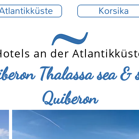
Atlantikküste
Korsika
otels an der Atlantikküs
iberon Thalassa sea & 
Quiberon