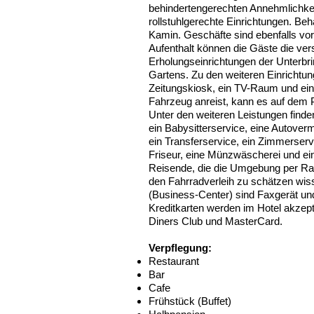
behindertengerechten Annehmlichkei
rollstuhlgerechte Einrichtungen. Be
Kamin. Geschäfte sind ebenfalls v
Aufenthalt können die Gäste die ve
Erholungseinrichtungen der Unterbri
Gartens. Zu den weiteren Einrichtu
Zeitungskiosk, ein TV-Raum und ein
Fahrzeug anreist, kann es auf dem P
Unter den weiteren Leistungen finden
ein Babysitterservice, eine Autover
ein Transferservice, ein Zimmerserv
Friseur, eine Münzwäscherei und ein
Reisende, die die Umgebung per R
den Fahrradverleih zu schätzen wis
(Business-Center) sind Faxgerät un
Kreditkarten werden im Hotel akzept
Diners Club und MasterCard.
Verpflegung:
Restaurant
Bar
Cafe
Frühstück (Buffet)