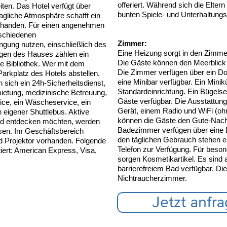
offeriert. Während sich die Elte
ten. Das Hotel verfügt über
bunten Spiele- und Unterhaltun
hagliche Atmosphäre schafft ein
orhanden. Für einen angenehmen
rschiedenen
Zimmer:
ngung nutzen, einschließlich des
Eine Heizung sorgt in den Zimme
ngen des Hauses zählen ein
Die Gäste können den Meerblick
e Bibliothek. Wer mit dem
Die Zimmer verfügen über ein Do
arkplatz des Hotels abstellen.
eine Minibar verfügbar. Ein Minik
 sich ein 24h-Sicherheitsdienst,
Standardeinrichtung. Ein Bügelset
mietung, medizinische Betreuung,
Gäste verfügbar. Die Ausstattung
ice, ein Wäscheservice, ein
Gerät, einem Radio und WiFi (o
 eigener Shuttlebus. Aktive
können die Gäste den Gute-Nach
ad entdecken möchten, werden
Badezimmer verfügen über eine
sen. Im Geschäftsbereich
den täglichen Gebrauch stehen e
d Projektor vorhanden. Folgende
Telefon zur Verfügung. Für bes
iert: American Express, Visa,
sorgen Kosmetikartikel. Es sind 
barrierefreiem Bad verfügbar. Die
Nichtraucherzimmer.
Jetzt anfr