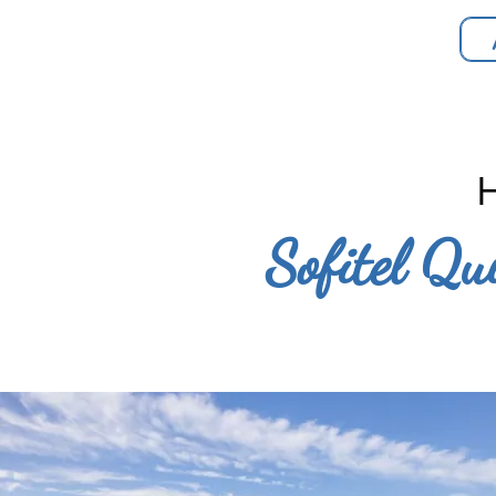
H
Sofitel Qu