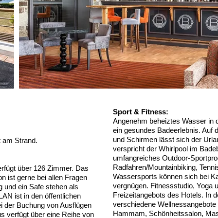
Sport & Fitness
:
Angenehm beheiztes Wasser in d
ein gesundes Badeerlebnis. Auf 
und Schirmen lässt sich der Url
kt am Strand.
verspricht der Whirlpool im Bade
umfangreiches Outdoor-Sportpr
Radfahren/Mountainbiking, Tennis
erfügt über 126 Zimmer. Das
Wassersports können sich bei K
n ist gerne bei allen Fragen
vergnügen. Fitnessstudio, Yoga u
 und ein Safe stehen als
Freizeitangebots des Hotels. In 
AN ist in den öffentlichen
verschiedene Wellnessangebote
bei der Buchung von Ausflügen
Hammam, Schönheitssalon, Mas
 verfügt über eine Reihe von