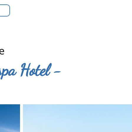
te
spa Hotel -