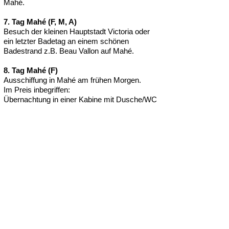
Mahé.
7. Tag Mahé (F, M, A)
Besuch der kleinen Hauptstadt Victoria oder
ein letzter Badetag an einem schönen
Badestrand z.B. Beau Vallon auf Mahé.
8. Tag Mahé (F)
Ausschiffung in Mahé am frühen Morgen.
Im Preis inbegriffen:
Übernachtung in einer Kabine mit Dusche/WC
Vollpension
Getränkepaket
Skipper
Hostess/Koch
Schnorchelausrüstung
Kajak
Hinweis
Die Route kann je nach Wind- und
Wetterverhältnisse jederzeit geändert werden.
Kinder unter 12 Jahren sind nicht erlaubt.